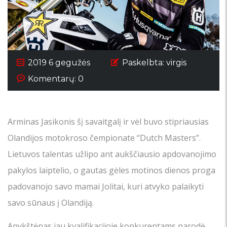
2019 6 gegužės
Paskelbta:
virgis
Komentarų: 0
Arminas Jasikonis šį savaitgalį ir vėl buvo stipriausias
Olandijos motokroso čempionate “Dutch Masters”.
Lietuvos talentas užlipo ant aukščiausio apdovanojimo
pakylos laiptelio, o gautas gėles motinos dienos proga
padovanojo savo mamai Jolitai, kuri atvyko palaikyti
savo sūnaus į Olandiją.
Anykštėnas jau kvalifikacijoje konkurentams parodė,