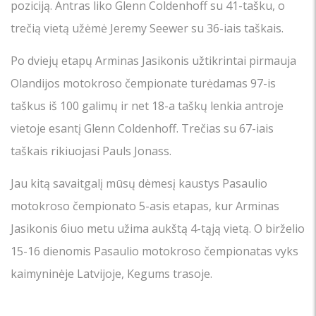
poziciją. Antras liko Glenn Coldenhoff su 41-tašku, o
trečią vietą užėmė Jeremy Seewer su 36-iais taškais.
Po dviejų etapų Arminas Jasikonis užtikrintai pirmauja
Olandijos motokroso čempionate turėdamas 97-is
taškus iš 100 galimų ir net 18-a taškų lenkia antroje
vietoje esantį Glenn Coldenhoff. Trečias su 67-iais
taškais rikiuojasi Pauls Jonass.
Jau kitą savaitgalį mūsų dėmesį kaustys Pasaulio
motokroso čempionato 5-asis etapas, kur Arminas
Jasikonis 6iuo metu užima aukštą 4-tąją vietą. O birželio
15-16 dienomis Pasaulio motokroso čempionatas vyks
kaimyninėje Latvijoje, Kegums trasoje.