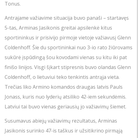
Tonus.
Antrajame važiavime situacija buvo panaši – startavęs
5-tas, Arminas Jasikonis greitai apsilenkė kitus
sportininkus ir prisivijo pirmoje vietoje važiavusį Glenn
Coldenhoff. Šie du sportininkai nuo 3-io rato žiūrovams
sukūrė įspūdingą šou kovodami vienas su kitu iki pat
finišo linijos. Visgi šįkart stipresnis buvo olandas Glenn
Coldenhoff, o lietuviui teko tenkintis antrąja vieta.
Trečias liko Armino komandos draugas latvis Pauls
Jonass, kuris nuo lyderių atsiliko 42-iem sekundėmis.
Latviui tai buvo vienas geriausių jo važiavimų šiemet.
Susumavus abiejų važiavimų rezultatus, Arminas
Jasikonis surinko 47-is taškus ir užsitikrino pirmąją