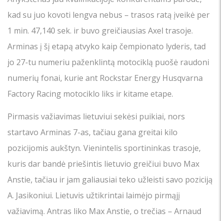
kad su juo kovoti lengva nebus – trasos ratą įveikė per
1 min. 47,140 sek. ir buvo greičiausias Axel trasoje.
Arminas į šį etapą atvyko kaip čempionato lyderis, tad
jo 27-tu numeriu paženklintą motociklą puošė raudoni
numerių fonai, kurie ant Rockstar Energy Husqvarna
Factory Racing motociklo liks ir kitame etape.
Pirmasis važiavimas lietuviui sekėsi puikiai, nors
startavo Arminas 7-as, tačiau gana greitai kilo
pozicijomis aukštyn. Vienintelis sportininkas trasoje,
kuris dar bandė priešintis lietuvio greičiui buvo Max
Anstie, tačiau ir jam galiausiai teko užleisti savo poziciją
A. Jasikoniui. Lietuvis užtikrintai laimėjo pirmąjį
važiavimą. Antras liko Max Anstie, o trečias – Arnaud