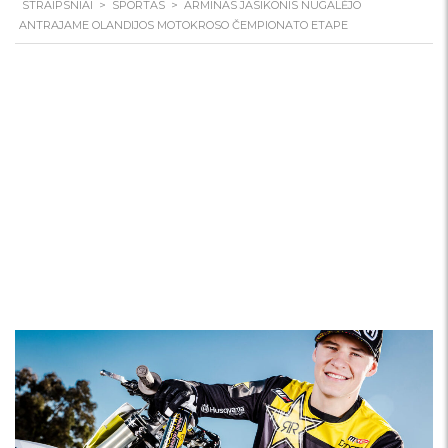
STRAIPSNIAI
>
SPORTAS
>
ARMINAS JASIKONIS NUGALĖJO
ANTRAJAME OLANDIJOS MOTOKROSO ČEMPIONATO ETAPE
Arminas Jasikonis
nugalėjo antrajame
Olandijos motokroso
čempionato etape