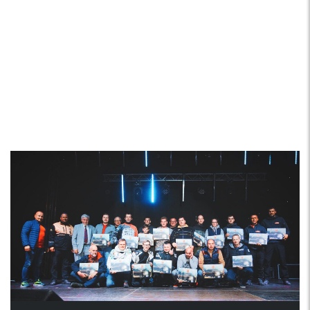
Bekelės varžybose
Pasvalio rajone –
įspūdingi vaizdai ir
didelis greitis