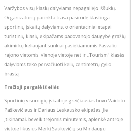
Varžybos visų klasių dalyviams nepagailėjo iššūkių.
Organizatorių parinkta trasa pasirodė klastinga
sportinių įskaitų dalyviams, o orientaciniai etapai
turistinių klasių ekipažams padovanojo daugybė gražių
akimirkų keliaujant sunkiai pasiekiamomis Pasvalio
rajono vietomis. Vienoje vietoje net ir „Tourism“ klasės
dalyviams teko pervažiuoti kelių centimetrų gylio
brastą.
Trečioji pergalė iš eilės
Sportinių visureigių įskaitoje greičiausias buvo Vaidoto
Paškevičiaus ir Dariaus Leskausko ekipažas. Jie
įtikinamai, beveik trejomis minutėmis, aplenkė antroje
vietoje likusius Merkį Saukevičių su Mindaugu