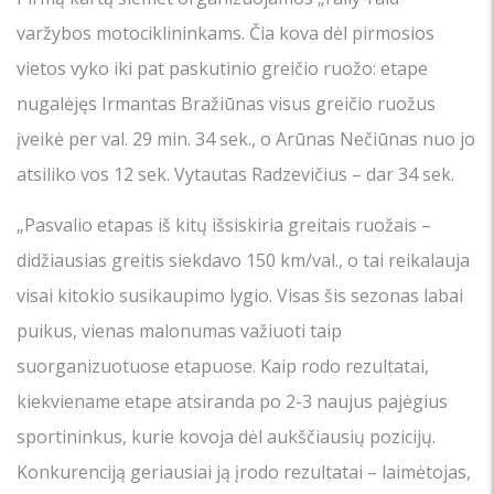
varžybos motociklininkams. Čia kova dėl pirmosios
vietos vyko iki pat paskutinio greičio ruožo: etape
nugalėjęs Irmantas Bražiūnas visus greičio ruožus
įveikė per val. 29 min. 34 sek., o Arūnas Nečiūnas nuo jo
atsiliko vos 12 sek. Vytautas Radzevičius – dar 34 sek.
„Pasvalio etapas iš kitų išsiskiria greitais ruožais –
didžiausias greitis siekdavo 150 km/val., o tai reikalauja
visai kitokio susikaupimo lygio. Visas šis sezonas labai
puikus, vienas malonumas važiuoti taip
suorganizuotuose etapuose. Kaip rodo rezultatai,
kiekviename etape atsiranda po 2-3 naujus pajėgius
sportininkus, kurie kovoja dėl aukščiausių pozicijų.
Konkurenciją geriausiai ją įrodo rezultatai – laimėtojas,