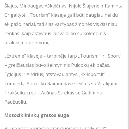
Šlajus, Mindaugas Aškelėnas, Nijolė Šlajienė ir Raminta
Grigaitytė. „Tourism“ klasėje gali būti daugiau nei du
ekipažo nariai, tad šias varžybas žmonės vis dažniau
renkasi kaip aktyvaus laisvalaikio su kolegomis
praleidimo priemonę.
„Extreme“ klasėje – tarpinėje tarp „Tourism“ ir „Sport“
– greičiausias buvo šeimyninis Puidokų ekipažas,
Egidijus ir Andrius, atstovaujantys „4x4sport.lt“
komandą. Antri liko Raimondas Greičius su Vitalijumi
Trakšeliu, treti – Arūnas Strekas su Gediminu
Paužuoliu.
Motociklininkų gretos auga
Pirmą kartą šiemet organizuojamos „rally-raid“