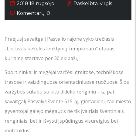
2018 18 rugsėjo
Paskelbta:
virgis
Komentarų: 0
Praėjusį savaitgalį Pasvalio rajone vyko trečiasis
„Lietuvos bekelės lenktynių čempionato“ etapas,
kuriame startavo per 30 ekipažų.
Sportininkai ir mėgėjai varžėsi greitose, techniškose
trasose ir vaizdinguose orientaciniuose ruožuose. Šios
varžybos sutapo su kitu dideliu renginiu – tą patį
savaitgalį Pasvalys šventė 515-ąjį gimtadienį, tad miesto
gyventojai galėjo mėgautis ne tik įvairiais šventiniais
renginiais, bet ir išvysti įspūdingus visureigius bei
motociklus.