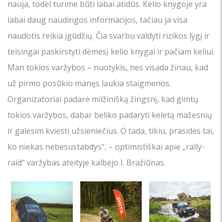
nauja, todėl turime būti labai atidūs. Kelio knygoje yra
labai daug naudingos informacijos, tačiau ja visa
naudotis reikia įgūdžių. Čia svarbu valdyti rizikos lygį ir
teisingai paskirstyti dėmesį kelio knygai ir pačiam keliui.
Man tokios varžybos – nuotykis, nes visada žinau, kad
už pirmo posūkio manęs laukia staigmenos.
Organizatoriai padarė milžinišką žingsnį, kad gimtų
tokios varžybos, dabar beliko padaryti keletą mažesnių
ir galėsim kviesti užsieniečius. O tada, tikiu, prasidės tai,
ko niekas nebesustabdys“, – optimistiškai apie „rally-
raid“ varžybas ateityje kalbėjo I. Bražiūnas.