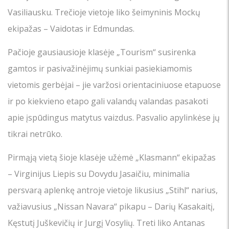
Vasiliausku. Trečioje vietoje liko šeimyninis Mockų
ekipažas – Vaidotas ir Edmundas.
Pačioje gausiausioje klasėje „Tourism“ susirenka
gamtos ir pasivažinėjimų sunkiai pasiekiamomis
vietomis gerbėjai – jie varžosi orientaciniuose etapuose
ir po kiekvieno etapo gali valandų valandas pasakoti
apie įspūdingus matytus vaizdus. Pasvalio apylinkėse jų
tikrai netrūko.
Pirmąją vietą šioje klasėje užėmė „Klasmann“ ekipažas
– Virginijus Liepis su Dovydu Jasaičiu, minimalia
persvarą aplenkę antroje vietoje likusius „Stihl“ narius,
važiavusius „Nissan Navara“ pikapu – Darių Kasakaitį,
Kęstutį Juškevičių ir Jurgį Vosylių. Treti liko Antanas