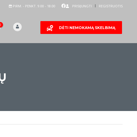
PIRM. - PENKT. 9.00 - 18.00
PRISIJUNGTI
REGISTRUOTIS
0
DĖTI NEMOKAMĄ SKELBIMĄ
Ų