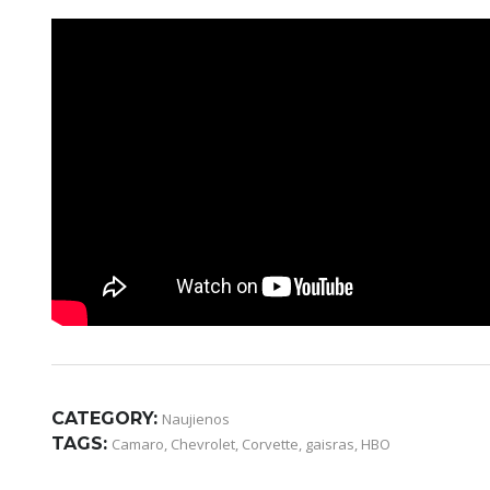
CATEGORY:
Naujienos
TAGS:
Camaro
,
Chevrolet
,
Corvette
,
gaisras
,
HBO