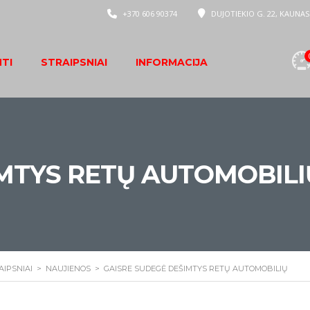
+370 606 90374
DUJOTIEKIO G. 22, KAUNAS
NTI
STRAIPSNIAI
INFORMACIJA
IMTYS RETŲ AUTOMOBILI
AIPSNIAI
>
NAUJIENOS
>
GAISRE SUDEGĖ DEŠIMTYS RETŲ AUTOMOBILIŲ