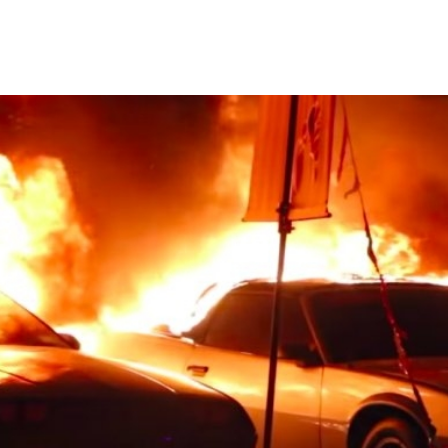
ys retų automobilių