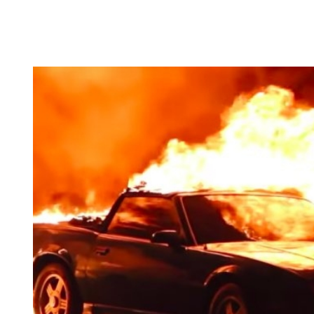
Gaisre sudegė dešimt