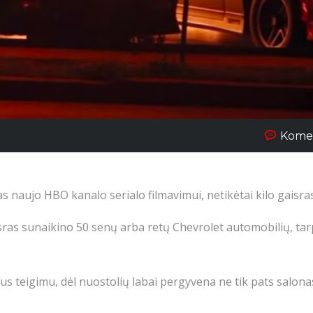
Komen
 naujo HBO kanalo serialo filmavimui, netikėtai kilo gaisras
aisras sunaikino 50 senų arba retų Chevrolet automobilių, tar
s teigimu, dėl nuostolių labai pergyvena ne tik pats salonas