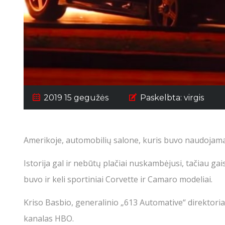
2019 15 gegužės
Paskelbta:
virgis
Amerikoje, automobilių salone, kuris buvo naudojamas
Istorija gal ir nebūtų plačiai nuskambėjusi, tačiau g
buvo ir keli sportiniai Corvette ir Camaro modeliai.
Kriso Basbio, generalinio „613 Automative“ direktoriau
kanalas HBO.