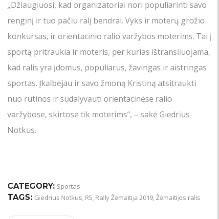
„Džiaugiuosi, kad organizatoriai nori populiarinti savo
renginį ir tuo pačiu ralį bendrai. Vyks ir moterų grožio
konkursas, ir orientacinio ralio varžybos moterims. Tai į
sportą pritraukia ir moteris, per kurias ištransliuojama,
kad ralis yra įdomus, populiarus, žavingas ir aistringas
sportas. Įkalbėjau ir savo žmoną Kristiną atsitraukti
nuo rutinos ir sudalyvauti orientacinėse ralio
varžybose, skirtose tik moterims“, – sakė Giedrius
Notkus.
CATEGORY:
Sportas
TAGS:
Giedrius Notkus
,
R5
,
Rally Žemaitija 2019
,
Žemaitijos ralis