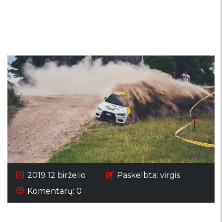
pasirengęs kovoti su
R5
2019 12 birželio
Paskelbta:
virgis
Komentarų: 0