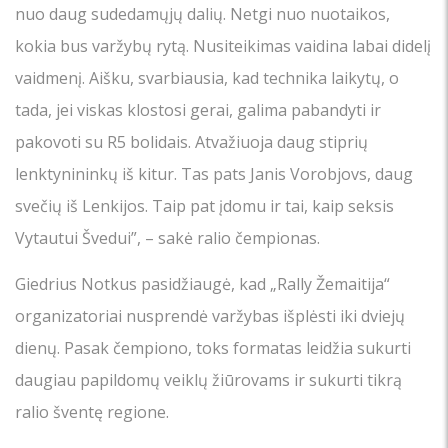
nuo daug sudedamųjų dalių. Netgi nuo nuotaikos,
kokia bus varžybų rytą. Nusiteikimas vaidina labai didelį
vaidmenį. Aišku, svarbiausia, kad technika laikytų, o
tada, jei viskas klostosi gerai, galima pabandyti ir
pakovoti su R5 bolidais. Atvažiuoja daug stiprių
lenktynininkų iš kitur. Tas pats Janis Vorobjovs, daug
svečių iš Lenkijos. Taip pat įdomu ir tai, kaip seksis
Vytautui Švedui”, – sakė ralio čempionas.
Giedrius Notkus pasidžiaugė, kad „Rally Žemaitija“
organizatoriai nusprendė varžybas išplėsti iki dviejų
dienų. Pasak čempiono, toks formatas leidžia sukurti
daugiau papildomų veiklų žiūrovams ir sukurti tikrą
ralio šventę regione.