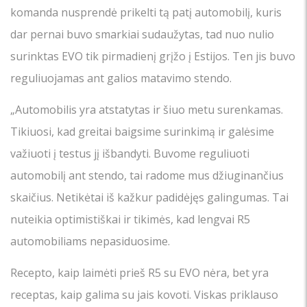
komanda nusprendė prikelti tą patį automobilį, kuris
dar pernai buvo smarkiai sudaužytas, tad nuo nulio
surinktas EVO tik pirmadienį grįžo į Estijos. Ten jis buvo
reguliuojamas ant galios matavimo stendo.
„Automobilis yra atstatytas ir šiuo metu surenkamas.
Tikiuosi, kad greitai baigsime surinkimą ir galėsime
važiuoti į testus jį išbandyti. Buvome reguliuoti
automobilį ant stendo, tai radome mus džiuginančius
skaičius. Netikėtai iš kažkur padidėjęs galingumas. Tai
nuteikia optimistiškai ir tikimės, kad lengvai R5
automobiliams nepasiduosime.
Recepto, kaip laimėti prieš R5 su EVO nėra, bet yra
receptas, kaip galima su jais kovoti. Viskas priklauso