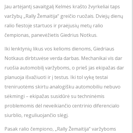
Jau artėjantį savaitgalį Kelmės krašto žvyrkeliai taps
varžybų „Rally Žemaitija“ greičio ruožais. Dviejų dienų
ralio fiestoje startuos ir praėjusių metų ralio
čempionas, panevėžietis Giedrius Notkus.
Iki lenktynių likus vos kelioms dienoms, Giedriaus
Notkaus dirbtuvėse verda darbas. Mechanikai vis dar
ruošia automobilį varžyboms, o prieš jas ekipažas dar
planuoja išvažiuoti ir į testus. Iki tol vykę testai
treniruotėms skirtu analogišku automobiliu nebuvo
sėkmingi – ekipažas susidūrė su techninėmis
problemomis dėl neveikiančio centrinio diferencialo
siurblio, reguliuojančio slėgį.
Pasak ralio čempiono, „Rally Žemaitija“ varžyboms