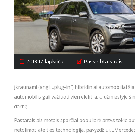
2019 12 lapkričio
Paskelbta:
virgis
Įkraunami (angl. „plug-in“) hibridiniai automobiliai ši
automobilis gali važiuoti vien elektra, o užmiestyje ši
darbą.
Pastaraisiais metais sparčiai populiarėjantys tokie aut
netolimos ateities technologija, pavyzdžiui, „Merced