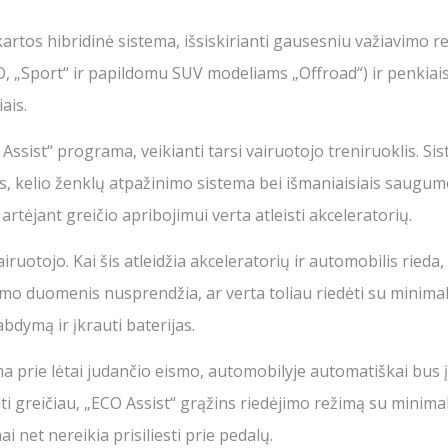
artos hibridinė sistema, išsiskirianti gausesniu važiavimo r
CO, „Sport“ ir papildomu SUV modeliams „Offroad“) ir penkiai
ais.
ssist“ programa, veikianti tarsi vairuotojo treniruoklis. Si
is, kelio ženklų atpažinimo sistema bei išmaniaisiais saugu
 artėjant greičio apribojimui verta atleisti akceleratorių.
iruotojo. Kai šis atleidžia akceleratorių ir automobilis rieda
ismo duomenis nusprendžia, ar verta toliau riedėti su minima
abdymą ir įkrauti baterijas.
ma prie lėtai judančio eismo, automobilyje automatiškai bus
ti greičiau, „ECO Assist“ grąžins riedėjimo režimą su minima
i net nereikia prisiliesti prie pedalų.