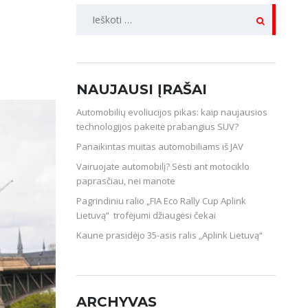
IEŠKOTI:
oja
NAUJAUSI ĮRAŠAI
Automobilių evoliucijos pikas: kaip naujausios
technologijos pakeitė prabangius SUV?
Panaikintas muitas automobiliams iš JAV
Vairuojate automobilį? Sėsti ant motociklo
paprasčiau, nei manote
Pagrindiniu ralio „FIA Eco Rally Cup Aplink
Lietuvą“ trofėjumi džiaugėsi čekai
Kaune prasidėjo 35-asis ralis „Aplink Lietuvą“
ARCHYVAS