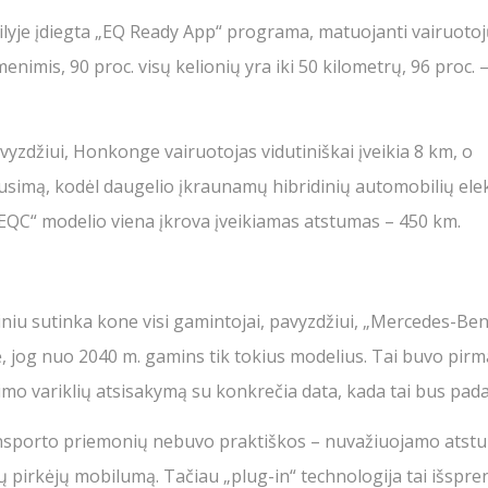
yje įdiegta „EQ Ready App“ programa, matuojanti vairuotoj
imis, 90 proc. visų kelionių yra iki 50 kilometrų, 96 proc. –
pavyzdžiui, Honkonge vairuotojas vidutiniškai įveikia 8 km, o
usimą, kodėl daugelio įkraunamų hibridinių automobilių elek
EQC“ modelio viena įkrova įveikiamas atstumas – 450 km.
iginiu sutinka kone visi gamintojai, pavyzdžiui, „Mercedes-Be
 jog nuo 2040 m. gamins tik tokius modelius. Tai buvo pirm
mo variklių atsisakymą su konkrečia data, kada tai bus pada
transporto priemonių nebuvo praktiškos – nuvažiuojamo atstu
 pirkėjų mobilumą. Tačiau „plug-in“ technologija tai išspren