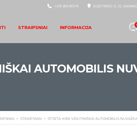
+370 606 90374
DUJOTIEKIO G. 22, KAUNAS
NTI
STRAIPSNIAI
INFORMACIJA
INIŠKAI AUTOMOBILIS N
AIPSNIAI
>
STRAIPSNIAI
>
IŠTIRTA, KIEK VIDUTINIŠKAI AUTOMOBILIS NUVAŽI