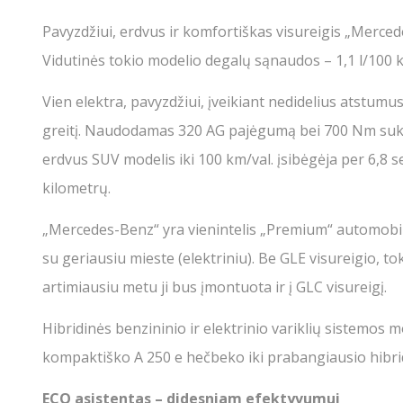
Pavyzdžiui, erdvus ir komfortiškas visureigis „Mercede
Vidutinės tokio modelio degalų sąnaudos – 1,1 l/100 
Vien elektra, pavyzdžiui, įveikiant nedidelius atstumus,
greitį. Naudodamas 320 AG pajėgumą bei 700 Nm sukim
erdvus SUV modelis iki 100 km/val. įsibėgėja per 6,8 se
kilometrų.
„Mercedes-Benz“ yra vienintelis „Premium“ automobilių
su geriausiu mieste (elektriniu). Be GLE visureigio, tok
artimiausiu metu ji bus įmontuota ir į GLC visureigį.
Hibridinės benzininio ir elektrinio variklių sistemo
kompaktiško A 250 e hečbeko iki prabangiausio hibrid
ECO asistentas – didesniam efektyvumui