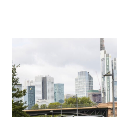
Ištirta, kiek vidutini
kelionės metu