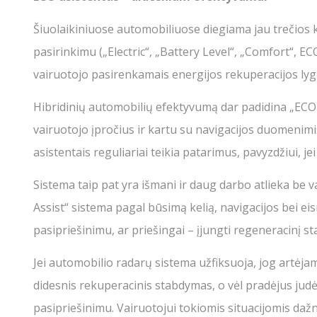
Šiuolaikiniuose automobiliuose diegiama jau trečios k
pasirinkimu („Electric“, „Battery Level“, „Comfort“, E
vairuotojo pasirenkamais energijos rekuperacijos lygi
Hibridinių automobilių efektyvumą dar padidina „ECO A
vairuotojo įpročius ir kartu su navigacijos duomenim
asistentais reguliariai teikia patarimus, pavyzdžiui, jei
Sistema taip pat yra išmani ir daug darbo atlieka be va
Assist“ sistema pagal būsimą kelią, navigacijos bei e
pasipriešinimu, ar priešingai – įjungti regeneracinį st
Jei automobilio radarų sistema užfiksuoja, jog artėja
didesnis rekuperacinis stabdymas, o vėl pradėjus judė
pasipriešinimu. Vairuotojui tokiomis situacijomis dažna