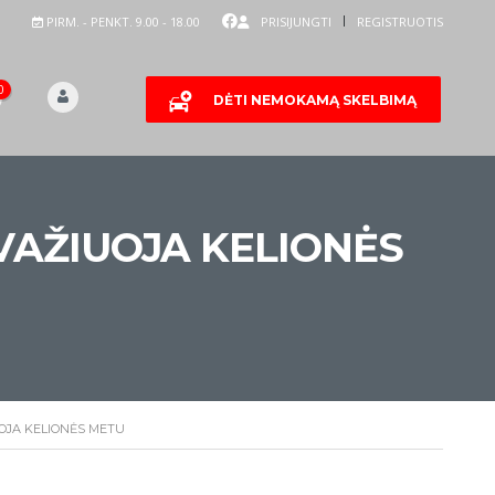
PIRM. - PENKT. 9.00 - 18.00
PRISIJUNGTI
REGISTRUOTIS
0
DĖTI NEMOKAMĄ SKELBIMĄ
UVAŽIUOJA KELIONĖS
UOJA KELIONĖS METU