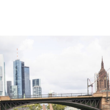
škai automobilis nuvažiu