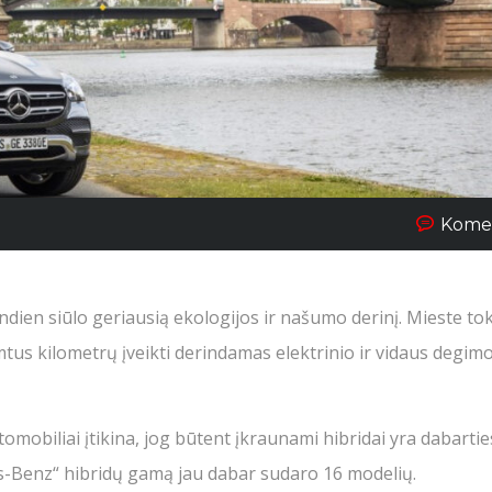
Komen
andien siūlo geriausią ekologijos ir našumo derinį. Mieste to
mtus kilometrų įveikti derindamas elektrinio ir vidaus degimo
omobiliai įtikina, jog būtent įkraunami hibridai yra dabarties
es-Benz“ hibridų gamą jau dabar sudaro 16 modelių.