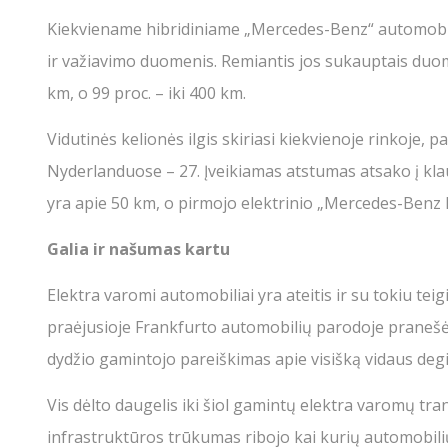
Kiekviename hibridiniame „Mercedes-Benz“ automobil
ir važiavimo duomenis. Remiantis jos sukauptais duomen
km, o 99 proc. – iki 400 km.
Vidutinės kelionės ilgis skiriasi kiekvienoje rinkoje, 
Nyderlanduose – 27. Įveikiamas atstumas atsako į kla
yra apie 50 km, o pirmojo elektrinio „Mercedes-Benz 
Galia ir našumas kartu
Elektra varomi automobiliai yra ateitis ir su tokiu te
praėjusioje Frankfurto automobilių parodoje pranešė,
dydžio gamintojo pareiškimas apie visišką vidaus degi
Vis dėlto daugelis iki šiol gamintų elektra varomų 
infrastruktūros trūkumas ribojo kai kurių automobilių