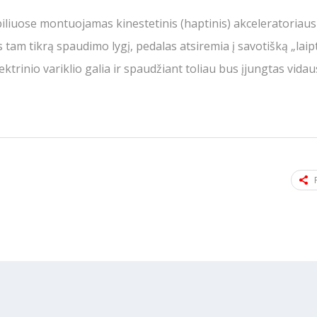
liuose montuojamas kinestetinis (haptinis) akceleratoriaus
tam tikrą spaudimo lygį, pedalas atsiremia į savotišką „laipte
ktrinio variklio galia ir spaudžiant toliau bus įjungtas vida