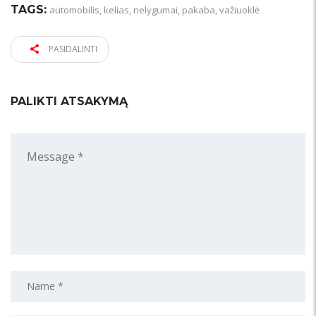
TAGS:
automobilis
,
kelias
,
nelygumai
,
pakaba
,
važiuoklė
PASIDALINTI
PALIKTI ATSAKYMĄ