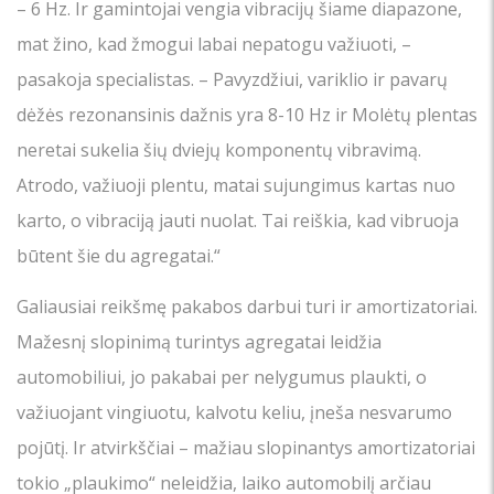
– 6 Hz. Ir gamintojai vengia vibracijų šiame diapazone,
mat žino, kad žmogui labai nepatogu važiuoti, –
pasakoja specialistas. – Pavyzdžiui, variklio ir pavarų
dėžės rezonansinis dažnis yra 8-10 Hz ir Molėtų plentas
neretai sukelia šių dviejų komponentų vibravimą.
Atrodo, važiuoji plentu, matai sujungimus kartas nuo
karto, o vibraciją jauti nuolat. Tai reiškia, kad vibruoja
būtent šie du agregatai.“
Galiausiai reikšmę pakabos darbui turi ir amortizatoriai.
Mažesnį slopinimą turintys agregatai leidžia
automobiliui, jo pakabai per nelygumus plaukti, o
važiuojant vingiuotu, kalvotu keliu, įneša nesvarumo
pojūtį. Ir atvirkščiai – mažiau slopinantys amortizatoriai
tokio „plaukimo“ neleidžia, laiko automobilį arčiau