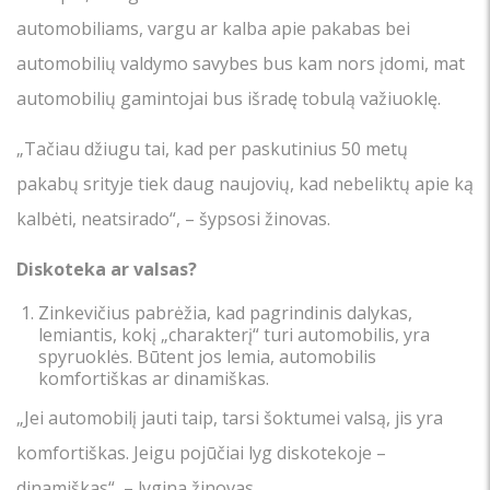
automobiliams, vargu ar kalba apie pakabas bei
automobilių valdymo savybes bus kam nors įdomi, mat
automobilių gamintojai bus išradę tobulą važiuoklę.
„Tačiau džiugu tai, kad per paskutinius 50 metų
pakabų srityje tiek daug naujovių, kad nebeliktų apie ką
kalbėti, neatsirado“, – šypsosi žinovas.
Diskoteka ar valsas?
Zinkevičius pabrėžia, kad pagrindinis dalykas,
lemiantis, kokį „charakterį“ turi automobilis, yra
spyruoklės. Būtent jos lemia, automobilis
komfortiškas ar dinamiškas.
„Jei automobilį jauti taip, tarsi šoktumei valsą, jis yra
komfortiškas. Jeigu pojūčiai lyg diskotekoje –
dinamiškas“, – lygina žinovas.