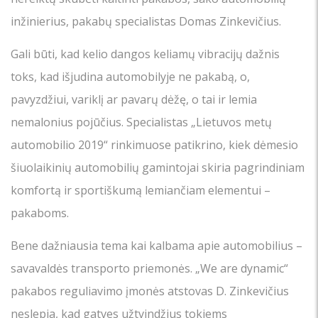
inžinierius, pakabų specialistas Domas Zinkevičius.
Gali būti, kad kelio dangos keliamų vibracijų dažnis
toks, kad išjudina automobilyje ne pakabą, o,
pavyzdžiui, variklį ar pavarų dėžę, o tai ir lemia
nemalonius pojūčius. Specialistas „Lietuvos metų
automobilio 2019“ rinkimuose patikrino, kiek dėmesio
šiuolaikinių automobilių gamintojai skiria pagrindiniam
komfortą ir sportiškumą lemiančiam elementui –
pakaboms.
Bene dažniausia tema kai kalbama apie automobilius –
savavaldės transporto priemonės. „We are dynamic“
pakabos reguliavimo įmonės atstovas D. Zinkevičius
neslepia, kad gatves užtvindžius tokiems