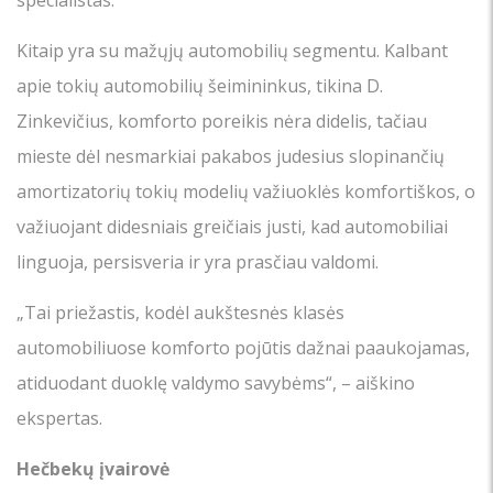
specialistas.
Kitaip yra su mažųjų automobilių segmentu. Kalbant
apie tokių automobilių šeimininkus, tikina D.
Zinkevičius, komforto poreikis nėra didelis, tačiau
mieste dėl nesmarkiai pakabos judesius slopinančių
amortizatorių tokių modelių važiuoklės komfortiškos, o
važiuojant didesniais greičiais justi, kad automobiliai
linguoja, persisveria ir yra prasčiau valdomi.
„Tai priežastis, kodėl aukštesnės klasės
automobiliuose komforto pojūtis dažnai paaukojamas,
atiduodant duoklę valdymo savybėms“, – aiškino
ekspertas.
Hečbekų įvairovė