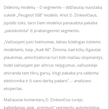
Didesnių modelių – D segmente – didžiausią nuostabą
sukėlė „Peugeot 508“ modelis. Anot D. Zinkevičiaus,
įspūdis toks, tarsi šiam modeliui panaudota pakaba
„pasiskolinta“ iš prabangesnio segmento.
„Važiuojant justi švelnumas, labiau būdingas tokiems
modeliams, kaip „Audi A6“. Žinoma, kad būtų išgautas
plaukimas, amortizatoriai turi būti mažiau slopinantys,
todėl važiuojant per aštrius nelygumus, važiuoklėje
atsiranda tam tikrų garsų. Visgi pakaba yra valdoma
elektronika ir ši savo darbą padaro“, – analizavo
ekspertas.
Mažiausiai komentarų D. Zinkevičius turėjo
kalbėdamas apie „premium“ segmento automobilius.