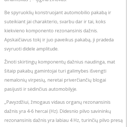
Be spyruoklių konstruojant automobilio pakabą ir
suteikiant jai charakterio, svarbu dar ir tai, koks
kiekvieno komponento rezonansinis dažnis.
Apskaičiavus tokį ir juo paveikus pakabą, ji pradeda
svyruoti didele amplitude.
Žinoti skirtingų komponentų dažnius naudinga, mat
šitaip pakabų gamintojai turi galimybes išvengti
nemalonių virpesių, neretai priverčiančių blogai
pasijusti ir sėdinčius automobilyje.
„Pavyzdžiui, žmogaus vidaus organų rezonansinis
dažnis yra 4-6 hercai (Hz). Didesnio pilvo savininkų
rezonansinis dažnis yra labiau 4 Hz, turinčių pilvo presą