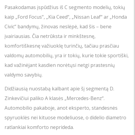
Pasakodamas įspūdžius iš C segmento modelių, tokių
kaip „Ford Focus“, „Kia Ceed“, „Nissan Leaf“ ar „Honda
Civic“ bandymų, žinovas neslėpė, kad šis – bene
įvairiausias. Čia netrūksta ir minkštesnę,
komfortiškesnę važiuoklę turinčių, tačiau prasčiau
valdomų automobilių, yra ir tokių, kurie tokie sportiški,
kad važinėjant kasdien norėtųsi netgi prastesnių
valdymo savybių.
Didžiausią nuostabą kalbant apie šį segmentą D.
Zinkevičiui paliko A klasės „Mercedes-Benz“.
Automobilio pakaboje, anot eksperto, standesnės
spyruoklės nei kituose modeliuose, o didelio diametro
ratlankiai komforto neprideda.