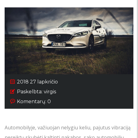
2018 27 lapkričio
Paskelbta:
virgis
Komentarų: 0
Automobilyje, važiuojan nelygiu keliu, pajutus vibraciją
nereiktų skubėti kaltinti pakabos, sako automobilių