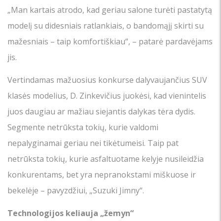
„Man kartais atrodo, kad geriau salone turėti pastatytą
modelį su didesniais ratlankiais, o bandomąjį skirti su
mažesniais – taip komfortiškiau“, – patarė pardavėjams
jis.
Vertindamas mažuosius konkurse dalyvaujančius SUV
klasės modelius, D. Zinkevičius juokėsi, kad vienintelis
juos daugiau ar mažiau siejantis dalykas tėra dydis.
Segmente netrūksta tokių, kurie valdomi
nepalyginamai geriau nei tikėtumeisi. Taip pat
netrūksta tokių, kurie asfaltuotame kelyje nusileidžia
konkurentams, bet yra nepranokstami miškuose ir
bekelėje – pavyzdžiui, „Suzuki Jimny“.
Technologijos keliauja „žemyn“