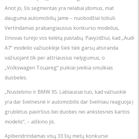
Anot jo, šis segmentas yra nelabai įdomus, mat
dauguma automobilių jame – nuobodžiai tobuli.
Vertindamas prabangiausius konkurso modelius,
žinovas turėjo vos keletą pastabų. Pavyzdžiui, kad „Audi
A7“ modelio važiuoklėje šiek tiek garsų atsiranda
važiuojant tik per aštriausius nelygumus, o
„Volkswagen Touareg“ puikiai įveikia smulkias
duobeles.
„Nustebino ir BMW X5. Labiausiai tuo, kad važiuoklė
yra dar švelnesnė ir automobilis dar švelniau reaguoja į
grublėtus paviršius bei duobes nei ankstesnės kartos
modelis“, – aiškino jis.
Apibendrindamas visų 33 šių metų konkurse