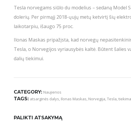
Tesla norvegams siūlo du modelius – sedaną Model S i
dolerių. Per pirmąjį 2018-ųujų metų ketvirtį šių elek
laikotarpiu, išaugo 75 proc.
Ilonas Maskas pripažįsta, kad norvegų nepasitenkinima
Tesla, o Norvegijos vyriausybės kaltė. Būtent šalies v
dalių tiekimui.
CATEGORY:
Naujienos
TAGS:
atsarginės dalys
,
Ilonas Maskas
,
Norvegija
,
Tesla
,
tiekim
PALIKTI ATSAKYMĄ