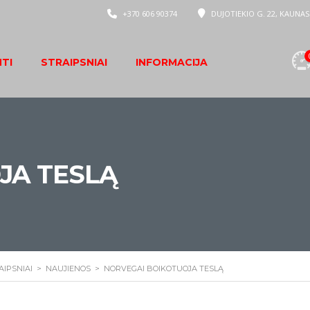
+370 606 90374
DUJOTIEKIO G. 22, KAUNAS
NTI
STRAIPSNIAI
INFORMACIJA
JA TESLĄ
AIPSNIAI
>
NAUJIENOS
>
NORVEGAI BOIKOTUOJA TESLĄ