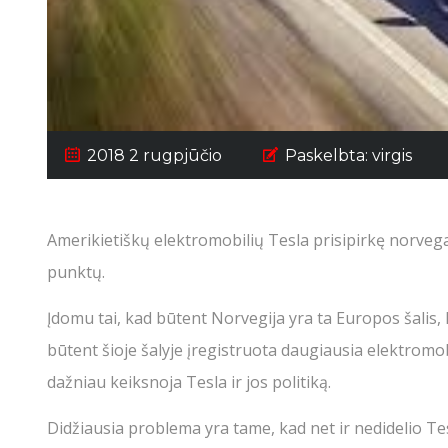
2018 2 rugpjūčio
Paskelbta:
virgis
Amerikietiškų elektromobilių Tesla prisipirkę norveg
punktų.
Įdomu tai, kad būtent Norvegija yra ta Europos šalis, 
būtent šioje šalyje įregistruota daugiausia elektromo
dažniau keiksnoja Tesla ir jos politiką.
Didžiausia problema yra tame, kad net ir nedidelio Tesla