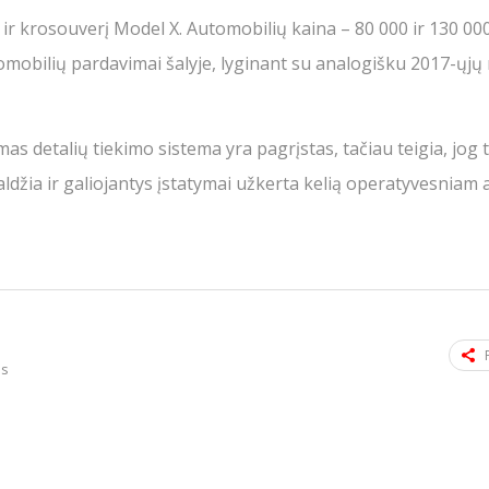
r krosouverį Model X. Automobilių kaina – 80 000 ir 130 00
tromobilių pardavimai šalyje, lyginant su analogišku 2017-ųjų
s detalių tiekimo sistema yra pagrįstas, tačiau teigia, jog t
aldžia ir galiojantys įstatymai užkerta kelią operatyvesniam 
as