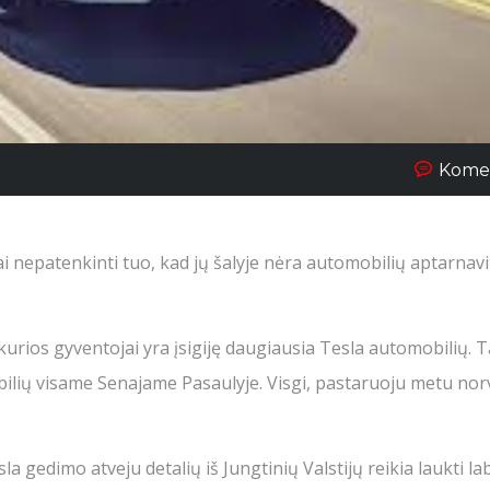
Komen
ai nepatenkinti tuo, kad jų šalyje nėra automobilių aptarna
kurios gyventojai yra įsigiję daugiausia Tesla automobilių. T
bilių visame Senajame Pasaulyje. Visgi, pastaruoju metu nor
 gedimo atveju detalių iš Jungtinių Valstijų reikia laukti laba