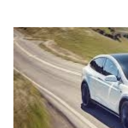
Norvegai boikotuoja 