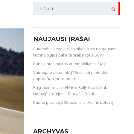
IEŠKOTI:
NAUJAUSI ĮRAŠAI
Automobilių evoliucijos pikas: kaip naujausios
technologijos pakeitė prabangius SUV?
Panaikintas muitas automobiliams iš JAV
Vairuojate automobilį? Sėsti ant motociklo
paprasčiau, nei manote
Pagrindiniu ralio „FIA Eco Rally Cup Aplink
Lietuvą“ trofėjumi džiaugėsi čekai
Kaune prasidėjo 35-asis ralis „Aplink Lietuvą“
ARCHYVAS