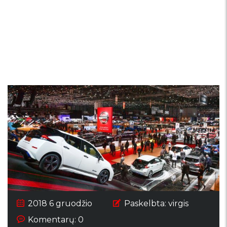
Retėja Ženevos
automobilių parodos
dalyvių gretos
2018 6 gruodžio
Paskelbta:
virgis
Komentarų: 0