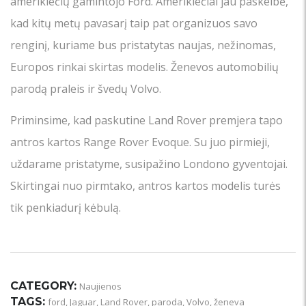
amerikiečių gamintojo Ford. Amerikiečiai jau paskelbė,
kad kitų metų pavasarį taip pat organizuos savo
renginį, kuriame bus pristatytas naujas, nežinomas,
Europos rinkai skirtas modelis. Ženevos automobilių
parodą praleis ir švedų Volvo.
Priminsime, kad paskutine Land Rover premjera tapo
antros kartos Range Rover Evoque. Su juo pirmieji,
uždarame pristatyme, susipažino Londono gyventojai.
Skirtingai nuo pirmtako, antros kartos modelis turės
tik penkiadurį kėbulą.
CATEGORY:
Naujienos
TAGS:
ford
,
Jaguar
,
Land Rover
,
paroda
,
Volvo
,
ženeva