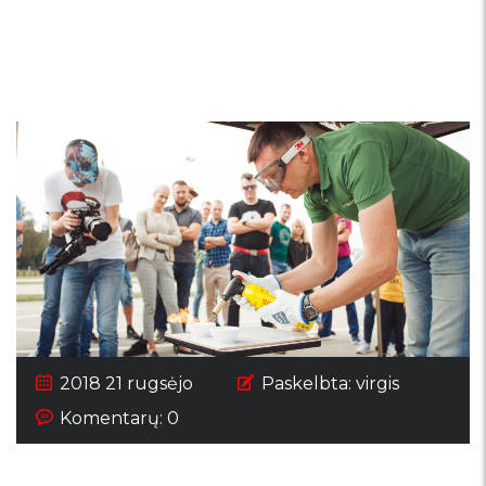
geriausias Lietuvos
vairuotojas
2018 21 rugsėjo
Paskelbta:
virgis
Komentarų: 0