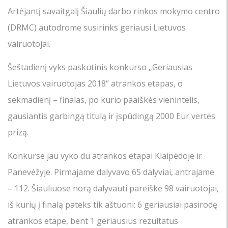
Artėjantį savaitgalį Šiaulių darbo rinkos mokymo centro
(DRMC) autodrome susirinks geriausi Lietuvos
vairuotojai.
Šeštadienį vyks paskutinis konkurso „Geriausias
Lietuvos vairuotojas 2018“ atrankos etapas, o
sekmadienį – finalas, po kurio paaiškės vienintelis,
gausiantis garbingą titulą ir įspūdingą 2000 Eur vertės
prizą.
Konkurse jau vyko du atrankos etapai Klaipėdoje ir
Panevėžyje. Pirmajame dalyvavo 65 dalyviai, antrajame
– 112. Šiauliuose norą dalyvauti pareiškė 98 vairuotojai,
iš kurių į finalą pateks tik aštuoni: 6 geriausiai pasirodę
atrankos etape, bent 1 geriausius rezultatus