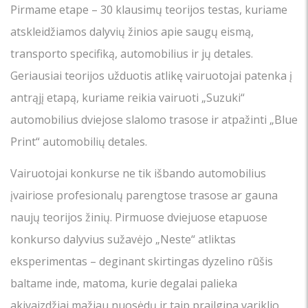
Pirmame etape – 30 klausimų teorijos testas, kuriame
atskleidžiamos dalyvių žinios apie saugų eismą,
transporto specifiką, automobilius ir jų detales.
Geriausiai teorijos užduotis atlikę vairuotojai patenka į
antrąjį etapą, kuriame reikia vairuoti „Suzuki“
automobilius dviejose slalomo trasose ir atpažinti „Blue
Print“ automobilių detales.
Vairuotojai konkurse ne tik išbando automobilius
įvairiose profesionalų parengtose trasose ar gauna
naujų teorijos žinių. Pirmuose dviejuose etapuose
konkurso dalyvius sužavėjo „Neste“ atliktas
eksperimentas – deginant skirtingas dyzelino rūšis
baltame inde, matoma, kurie degalai palieka
akivaizdžiai mažiau nuosėdų ir taip prailgina variklio