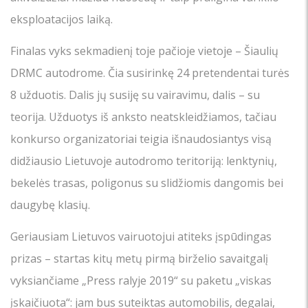
eksploatacijos laiką.
Finalas vyks sekmadienį toje pačioje vietoje – Šiaulių
DRMC autodrome. Čia susirinkę 24 pretendentai turės
8 užduotis. Dalis jų susiję su vairavimu, dalis – su
teorija. Užduotys iš anksto neatskleidžiamos, tačiau
konkurso organizatoriai teigia išnaudosiantys visą
didžiausio Lietuvoje autodromo teritoriją: lenktynių,
bekelės trasas, poligonus su slidžiomis dangomis bei
daugybę klasių.
Geriausiam Lietuvos vairuotojui atiteks įspūdingas
prizas – startas kitų metų pirmą birželio savaitgalį
vyksiančiame „Press ralyje 2019“ su paketu „viskas
įskaičiuota“: jam bus suteiktas automobilis, degalai,