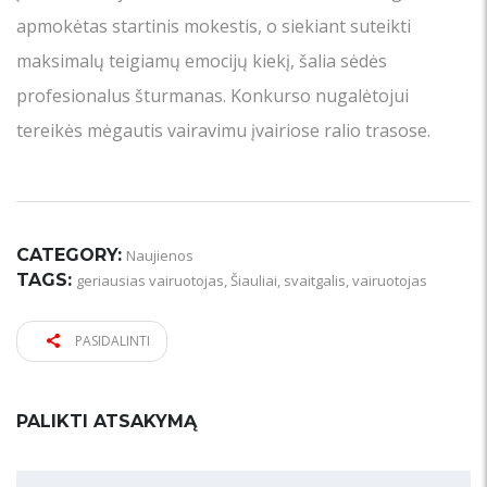
apmokėtas startinis mokestis, o siekiant suteikti
maksimalų teigiamų emocijų kiekį, šalia sėdės
profesionalus šturmanas. Konkurso nugalėtojui
tereikės mėgautis vairavimu įvairiose ralio trasose.
CATEGORY:
Naujienos
TAGS:
geriausias vairuotojas
,
Šiauliai
,
svaitgalis
,
vairuotojas
PASIDALINTI
PALIKTI ATSAKYMĄ