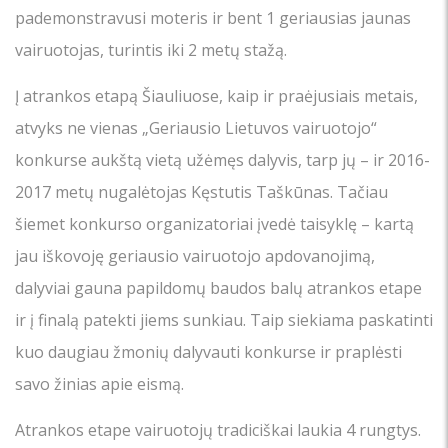
pademonstravusi moteris ir bent 1 geriausias jaunas
vairuotojas, turintis iki 2 metų stažą.
Į atrankos etapą Šiauliuose, kaip ir praėjusiais metais,
atvyks ne vienas „Geriausio Lietuvos vairuotojo“
konkurse aukštą vietą užėmęs dalyvis, tarp jų – ir 2016-
2017 metų nugalėtojas Kęstutis Taškūnas. Tačiau
šiemet konkurso organizatoriai įvedė taisyklę – kartą
jau iškovoję geriausio vairuotojo apdovanojimą,
dalyviai gauna papildomų baudos balų atrankos etape
ir į finalą patekti jiems sunkiau. Taip siekiama paskatinti
kuo daugiau žmonių dalyvauti konkurse ir praplėsti
savo žinias apie eismą.
Atrankos etape vairuotojų tradiciškai laukia 4 rungtys.