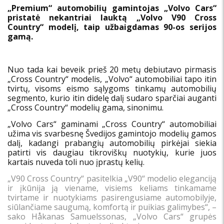
„Premium“ automobilių gamintojas „Volvo Cars“
pristatė nekantriai lauktą „Volvo V90 Cross
Country“ modelį, taip užbaigdamas 90-os serijos
gamą.
Nuo tada kai beveik prieš 20 metų debiutavo pirmasis
„Cross Country“ modelis, „Volvo“ automobiliai tapo itin
tvirtų, visoms eismo sąlygoms tinkamų automobilių
segmento, kurio itin didelę dalį sudaro sparčiai auganti
„Cross Country“ modelių gama, sinonimu.
„Volvo Cars“ gaminami „Cross Country“ automobiliai
užima vis svarbesnę Švedijos gamintojo modelių gamos
dalį, kadangi prabangių automobilių pirkėjai siekia
patirti vis daugiau tikroviškų nuotykių, kurie juos
kartais nuveda toli nuo įprastų kelių.
„V90 Cross Country“ pasitelkia „V90“ modelio eleganciją
ir įkūnija ją viename, visiems keliams tinkamame
tvirtame ir nuotykiams pasirengusiame automobilyje,
siūlančiame saugumą, komfortą ir puikias galimybes“, –
sako Håkanas Samuelssonas, „Volvo Cars“ grupės