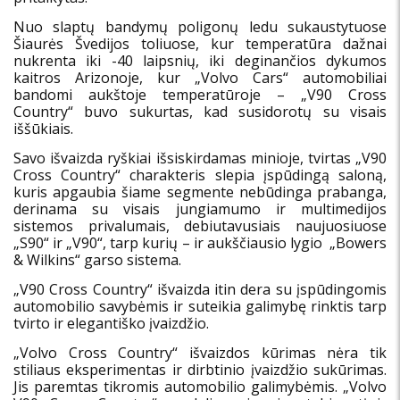
Nuo slaptų bandymų poligonų ledu sukaustytuose
Šiaurės Švedijos toliuose, kur temperatūra dažnai
nukrenta iki -40 laipsnių, iki deginančios dykumos
kaitros Arizonoje, kur „Volvo Cars“ automobiliai
bandomi aukštoje temperatūroje – „V90 Cross
Country“ buvo sukurtas, kad susidorotų su visais
iššūkiais.
Savo išvaizda ryškiai išsiskirdamas minioje, tvirtas „V90
Cross Country“ charakteris slepia įspūdingą saloną,
kuris apgaubia šiame segmente nebūdinga prabanga,
derinama su visais jungiamumo ir multimedijos
sistemos privalumais, debiutavusiais naujuosiuose
„S90“ ir „V90“, tarp kurių – ir aukščiausio lygio „Bowers
& Wilkins“ garso sistema.
„V90 Cross Country“ išvaizda itin dera su įspūdingomis
automobilio savybėmis ir suteikia galimybę rinktis tarp
tvirto ir elegantiško įvaizdžio.
„Volvo Cross Country“ išvaizdos kūrimas nėra tik
stiliaus eksperimentas ir dirbtinio įvaizdžio sukūrimas.
Jis paremtas tikromis automobilio galimybėmis. „Volvo