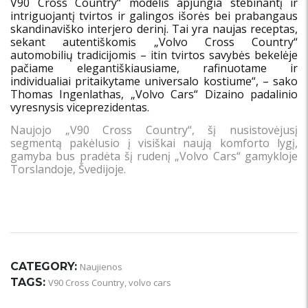
V90 Cross Country“ modelis apjungia stebinantį ir
intriguojantį tvirtos ir galingos išorės bei prabangaus
skandinaviško interjero derinį. Tai yra naujas receptas,
sekant autentiškomis „Volvo Cross Country“
automobilių tradicijomis – itin tvirtos savybės bekelėje
pačiame elegantiškiausiame, rafinuotame ir
individualiai pritaikytame universalo kostiume“, – sako
Thomas Ingenlathas, „Volvo Cars“ Dizaino padalinio
vyresnysis viceprezidentas.
Naujojo „V90 Cross Country“, šį nusistovėjusį
segmentą pakėlusio į visiškai naują komforto lygį,
gamyba bus pradėta šį rudenį „Volvo Cars“ gamykloje
Torslandoje, Švedijoje.
CATEGORY:
Naujienos
TAGS:
V90 Cross Country
,
volvo cars