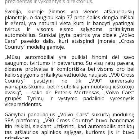
prezidentas ir vykdantysis direktorius.
Švedija, kurioje žiemos yra vienos atšiauriausių
planetoje, o daugiau kaip 77 proc. šalies dengia miškai
ir ežerai, yra natūrali vieta kurti ir bandyti ypatingai
tvirtus ir visoms eismo sąlygoms pritaikytus
automobilius. Sunkiai įgyta patirtis yra didelė „Volvo
Cars“ paveldo dalis, kuri atsispindi įmonės „Cross
Country“ modelių gamoje.
„Mūsų automobiliai yra puikiai žinomi dėl savo
saugumo, tvirtumo ir patvarumo. Su visų ratų pavara,
didesne prošvaisa ir komfortiška bei visoms oro bei
kelio sąlygoms pritaikyta važiuokle, naujasis „V90 Cross
Country“ pasižymi ne tik „V90“ universalo
įvairiapusiškumu, bet ir suteikia jam nuotykių ieškotojo
dvasią“, – sako dr. Peteris Mertensas, „Volvo Cars“
grupės Tyrimų ir vystymo padalinio vyresnysis
viceprezidentas.
Gamybai panaudojus „Volvo Cars“ sukurtą modulinę
SPA platformą, „V90 Cross Country“ buvo bandomas
itin reikliai, siekiant užtikrinti, kad automobilis atitiktų
tas atšiaurios aplinkos sąlygas, kurioms jis ir buvo
pritaikytas.