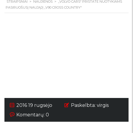
STRAIPSNIAI
>
NAUJIENOS
>
„VOLVO CARS“ PRISTATĖ NUOTYKIAMS
PASIRUOŠUSĮ NAUJĄJĮ „V90 CROSS COUNTRY“
„Volvo Cars“ pristatė
nuotykiams
pasiruošusį naująjį
„V90 Cross Country“
2016 19 rugsėjo
Paskelbta:
virgis
Komentarų: 0